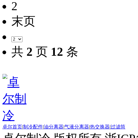
2
末页
共
2
页
12
条
卓尔首页
|
制冷配件
|
油分离器
|
气液分离器
|
热交换器
|
过滤筒