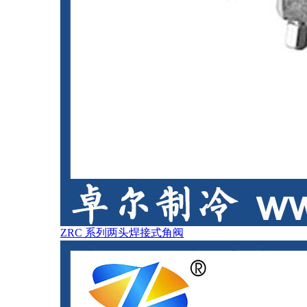
ZRC 系列两头焊接式角阀