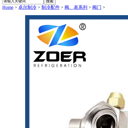
Home
>
卓尔制冷
>
制冷配件
>
阀、表系列
>
阀门
>