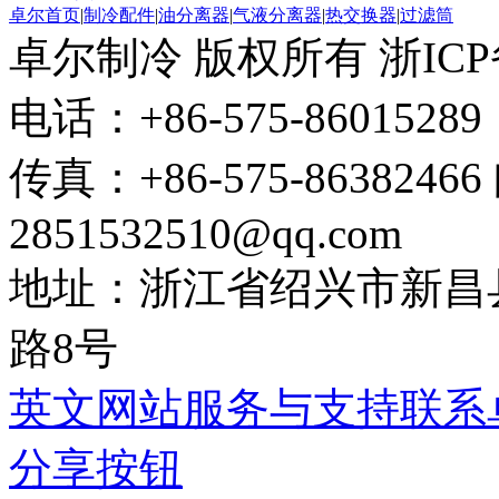
卓尔首页
|
制冷配件
|
油分离器
|
气液分离器
|
热交换器
|
过滤筒
卓尔制冷 版权所有 浙ICP备1
电话：+86-575-860152
传真：+86-575-86382466 
2851532510@qq.com
地址：浙江省绍兴市新昌
路8号
英文网站
服务与支持
联系
分享按钮