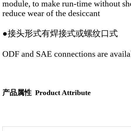
module, to make run-time without sho
reduce wear of the desiccant
●接头形式有焊接式或螺纹口式
ODF and SAE connections are availa
产品属性
Product Attribute