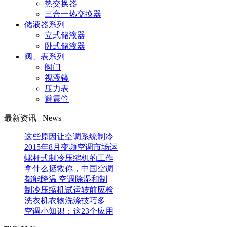
热交换器
三合一热交换器
储液器系列
立式储液器
卧式储液器
阀、表系列
阀门
视液镜
压力表
避震管
最新资讯 News
这些原因让空调系统制冷
2015年8月变频空调市场运
螺杆式制冷压缩机的工作
拿什么拯救你，中国空调
都能降温 空调除湿和制
制冷压缩机试运转前应检
洗衣机衣物洗涤技巧多
空调小知识：这23个应用